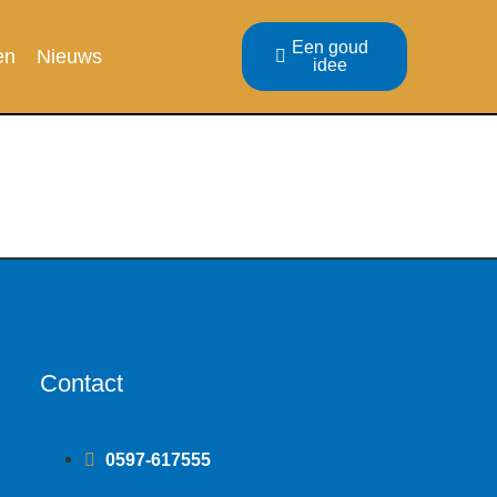
Een goud
en
Nieuws
idee
Contact
0597-617555