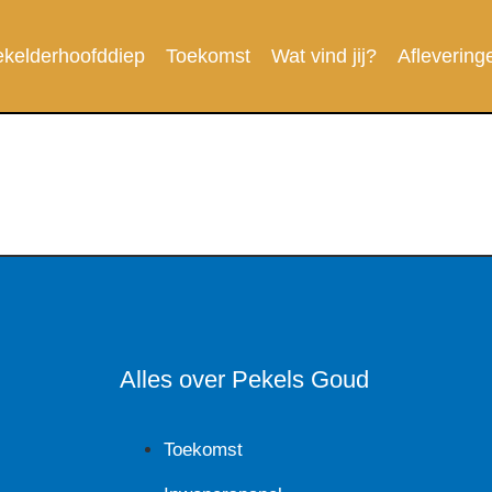
kelderhoofddiep
Toekomst
Wat vind jij?
Aflevering
Alles over Pekels Goud
Toekomst